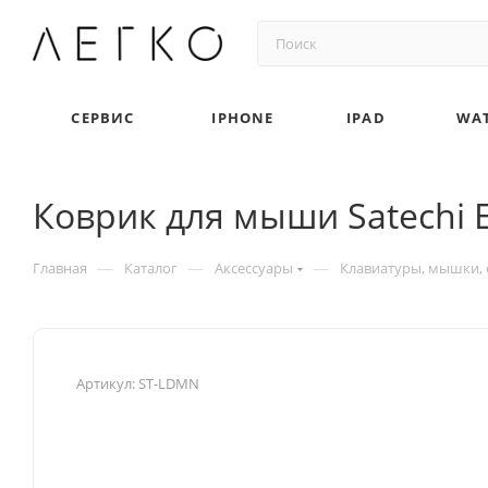
СЕРВИС
IPHONE
IPAD
WA
Коврик для мыши Satechi 
—
—
—
Главная
Каталог
Аксессуары
Клавиатуры, мышки, 
Артикул:
ST-LDMN