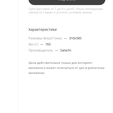
Срок доставки от 1 до 4-х дней. Наши менеджеры
свяжутся с вами и уточнят условия заказа.
Характеристики
Размеры ВxШxТ (мм)
—
310x585
Вес (г)
—
765
Производитель
—
Satechi
Цена действительна только для интернет-
магазина и может отличаться от цен в розничных
магазинах