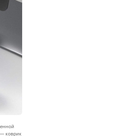
венной
 — коврик