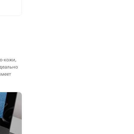
о-кожи,
Идеально
имеет