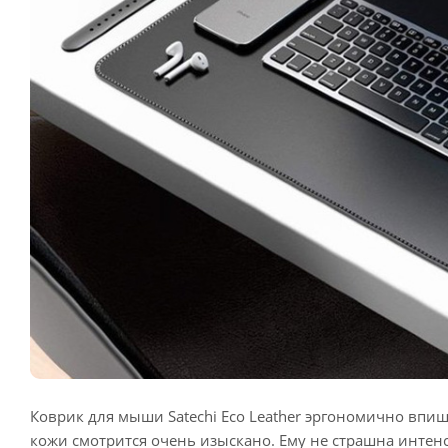
Коврик для мыши Satechi Eco Leather эргономично впиш
кожи смотрится очень изыскано. Ему не страшна интен