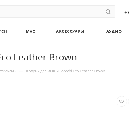
+7
TCH
MAC
АКСЕССУАРЫ
АУДИО
Eco Leather Brown
—
стилусы
Коврик для мыши Satechi Eco Leather Brown