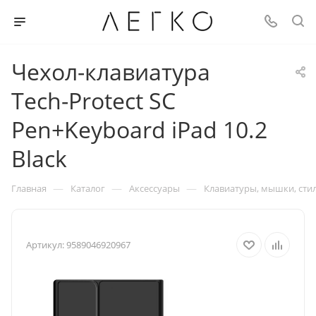
Чехол-клавиатура
Tech-Protect SC
Pen+Keyboard iPad 10.2
Black
—
—
—
Главная
Каталог
Аксессуары
Клавиатуры, мышки, сти
Артикул:
9589046920967