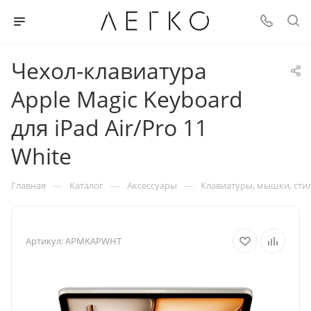
Чехол-клавиатура
Apple Magic Keyboard
для iPad Air/Pro 11
White
—
—
—
Главная
Каталог
Аксессуары
Клавиатуры, мышки, сти
Артикул:
APMKAPWHT