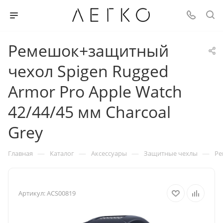
Ремешок+защитный
чехол Spigen Rugged
Armor Pro Apple Watch
42/44/45 мм Charcoal
Grey
—
—
—
—
Главная
Каталог
Аксессуары
Защитные чехлы
Ре
Артикул:
ACS00819