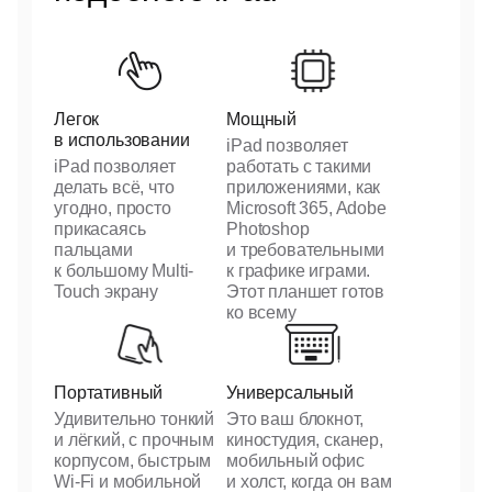
Легок
Мощный
в использовании
iPad позволяет
iPad позволяет
работать с такими
делать всё, что
приложениями, как
угодно, просто
Microsoft 365, Adobe
прикасаясь
Photoshop
пальцами
и требовательными
к большому Multi-
к графике играми.
Touch экрану
Этот планшет готов
ко всему
Портативный
Универсальный
Удивительно тонкий
Это ваш блокнот,
и лёгкий, с прочным
киностудия, сканер,
корпусом, быстрым
мобильный офис
Wi-Fi
и мобильной
и холст, когда он вам