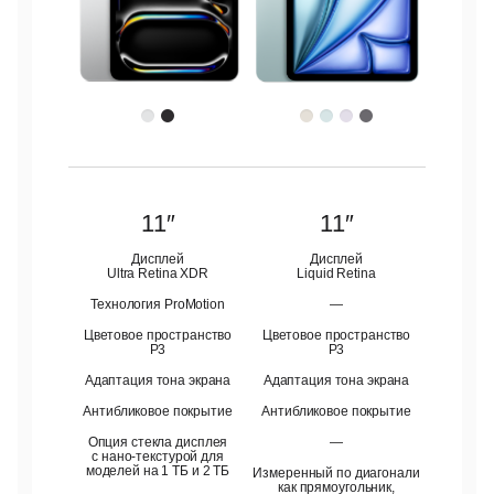
11″
11″
Дисплей
Дисплей
Ultra Retina XDR
Liquid Retina
Технология ProMotion
—
Цветовое пространство
Цветовое пространство
P3
P3
Адаптация тона экрана
Адаптация тона экрана
Антибликовое покрытие
Антибликовое покрытие
Опция стекла дисплея
—
с нано-текстурой для
моделей на 1 ТБ и 2 ТБ
Измеренный по диагонали
как прямоугольник,