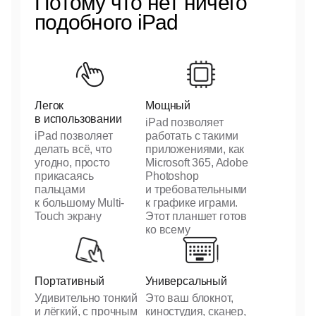
Потому что нет ничего
подобного iPad
Легок
Мощный
в использовании
iPad позволяет
iPad позволяет
работать с такими
делать всё, что
приложениями, как
угодно, просто
Microsoft 365, Adobe
прикасаясь
Photoshop
пальцами
и требовательными
к большому Multi-
к графике играми.
Touch экрану
Этот планшет готов
ко всему
Портативный
Универсальный
Удивительно тонкий
Это ваш блокнот,
и лёгкий, с прочным
киностудия, сканер,