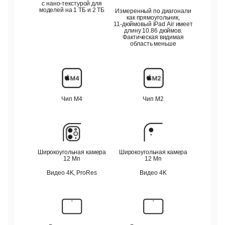
с нано-текстурой для
моделей на 1 ТБ и 2 ТБ
Измеренный по диагонали
как прямоугольник,
11-дюймовый
iPad Air имеет
длину 10.86 дюймов.
Фактическая видимая
область меньше
Чип M4
Чип M2
Широкоугольная камера
Широкоугольная камера
12 Мп
12 Мп
Видео 4K, ProRes
Видео 4K