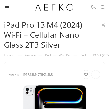
iPad Pro 13 M4 (2024)
Wi-Fi + Cellular Nano
Glass 2TB Silver
—
—
—
—
Главная
Каталог
iPad
iPad Pro
iPad Pro 13 M4 (2024
Артикул:
IPPR13M42TBCNSLR