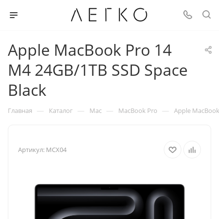
Apple MacBook Pro 14
M4 24GB/1TB SSD Space
Black
—
—
—
—
Главная
Каталог
Mac
MacBook Pro
Apple MacBook 
Артикул:
MCX04