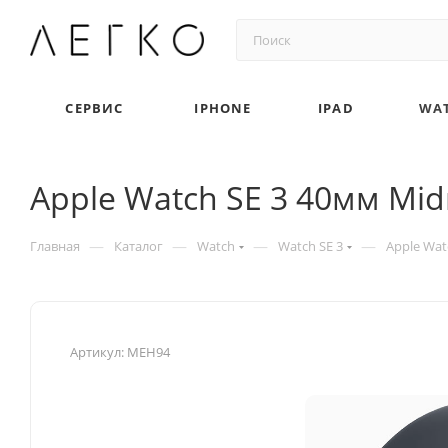
СЕРВИС
IPHONE
IPAD
WA
Apple Watch SE 3 40мм Mid
—
—
—
—
Главная
Каталог
Watch
Watch SE 3
Apple Wat
Артикул:
MEH94