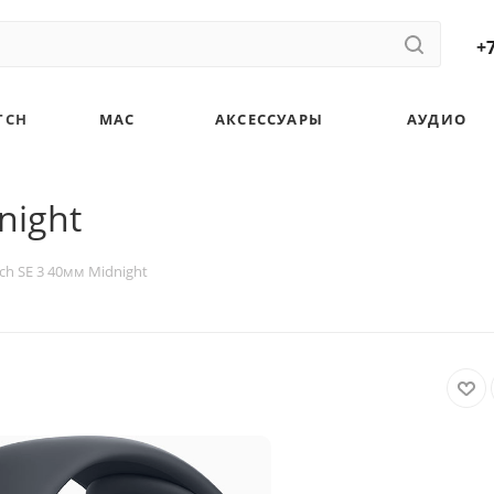
+7
TCH
MAC
АКСЕССУАРЫ
АУДИО
night
ch SE 3 40мм Midnight