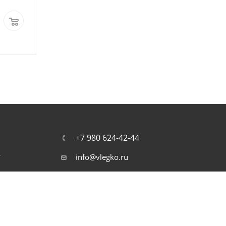
2 290
руб.
2 990
руб.
+ 92 Бонусов
+ 120 Бонусов
+7 980 624-42-44
т
info@vlegko.ru
г. Конаково, ул. Ленина 7А