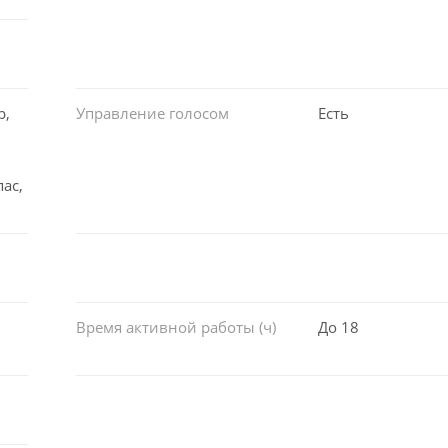
р,
Управление голосом
Есть
ас,
Время активной работы (ч)
До 18