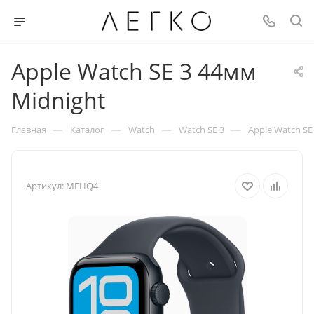
Apple Watch SE 3 44мм
Midnight
—
—
—
—
Главная
Каталог
Watch
Watch SE 3
Apple Watch SE
Артикул:
MEHQ4