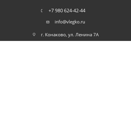
+7 980 624-42-44
info@vlegko.ru
г. Конаково, ул. Ленина 7А
2026 © В Легко можно купить ноутбуки, планшеты, смартфоны,
телефоны, моноблоки, видео, и аудио технику. Низкие цены.
Высокое качество. Быстрая доставка по России.