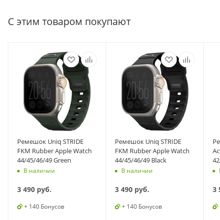
С этим товаром покупают
Ремешок Uniq STRIDE
Ремешок Uniq STRIDE
Ре
FKM Rubber Apple Watch
FKM Rubber Apple Watch
Ac
44/45/46/49 Green
44/45/46/49 Black
42
В наличии
В наличии
3 490
руб.
3 490
руб.
3 
+ 140 Бонусов
+ 140 Бонусов